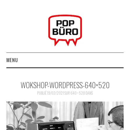
MENU
ACCUEIL
WOKSHOP-WORDPRESS-640×520
MUSIQUESACTUELLES.NET
PUBLIÉ
19/02/2021
SUR
640 × 520
DANS
GABBA GABBA HEY !
LES LABELS