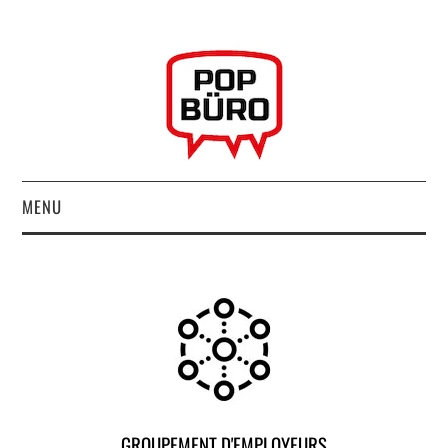
MENU
ACCUEIL
MUSIQUESACTUELLES.NET
GABBA GABBA HEY !
LES LABELS
GROUPEMENT D'EMPLOYEURS