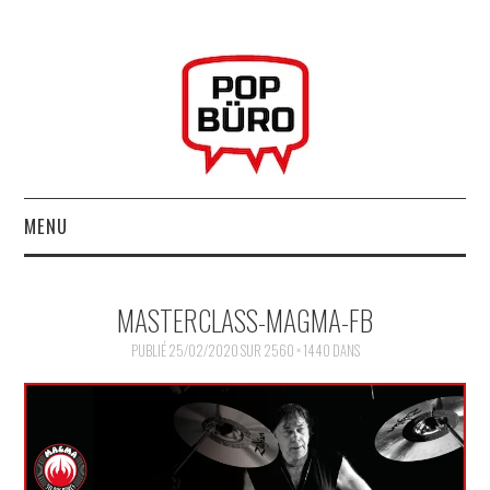
MENU
ACCUEIL
MASTERCLASS-MAGMA-FB
MUSIQUESACTUELLES.NET
PUBLIÉ
25/02/2020
SUR
2560 × 1440
DANS
GABBA GABBA HEY !
LES LABELS