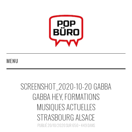
MENU
ACCUEIL
SCREENSHOT_2020-10-20 GABBA
MUSIQUESACTUELLES.NET
GABBA HEY, FORMATIONS
MUSIQUES ACTUELLES
GABBA GABBA HEY !
STRASBOURG ALSACE
LES LABELS
PUBLIÉ
20/10/2020
SUR
650 × 449
DANS