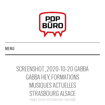
MENU
ACCUEIL
SCREENSHOT_2020-10-20 GABBA
MUSIQUESACTUELLES.NET
GABBA HEY, FORMATIONS
MUSIQUES ACTUELLES
GABBA GABBA HEY !
STRASBOURG ALSACE
LES LABELS
PUBLIÉ
20/10/2020
SUR
650 × 546
DANS