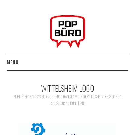
MENU
ACCUEIL
WITTELSHEIM LOGO
MUSIQUESACTUELLES.NET
PUBLIÉ
19/12/2023
SUR
750 × 400
DANS
LA VILLE DE WITELSHEIM RECRUTE UN
RÉGISSEUR ADJOINT [F/H]
GABBA GABBA HEY !
LES LABELS