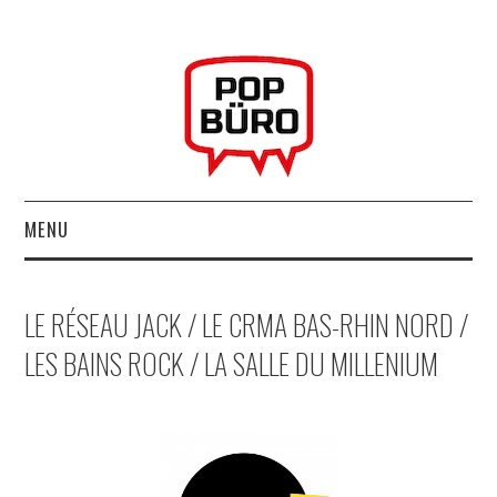
MENU
ACCUEIL
LE RÉSEAU JACK / LE CRMA BAS-RHIN NORD /
MUSIQUESACTUELLES.NET
LES BAINS ROCK / LA SALLE DU MILLENIUM
GABBA GABBA HEY !
LES LABELS