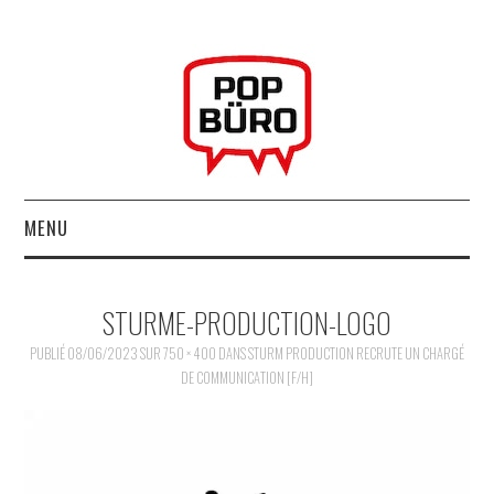
MENU
ACCUEIL
STURME-PRODUCTION-LOGO
MUSIQUESACTUELLES.NET
PUBLIÉ
08/06/2023
SUR
750 × 400
DANS
STURM PRODUCTION RECRUTE UN CHARGÉ
DE COMMUNICATION [F/H]
GABBA GABBA HEY !
LES LABELS