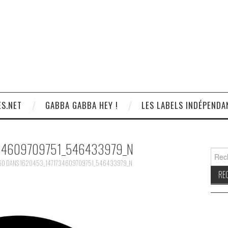
S.NET
GABBA GABBA HEY !
LES LABELS INDÉPENDA
34609709751_546433979_N
Reche
60
DANS
1620453_1471734609709751_546433979_N