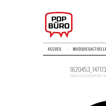
ACCUEIL
MUSIQUESACTUELLE
1620453_14717
PUBLIÉ
11/02/2018
SUR
960 × 9