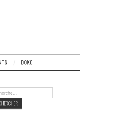
NTS
DOKO
rcher :