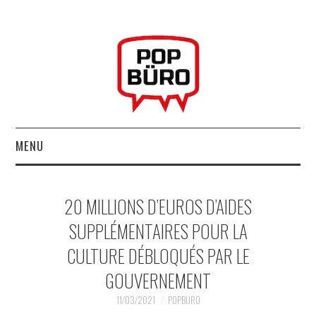
MENU
ACCUEIL
20 MILLIONS D’EUROS D’AIDES
MUSIQUESACTUELLES.NET
SUPPLÉMENTAIRES POUR LA
CULTURE DÉBLOQUÉS PAR LE
GABBA GABBA HEY !
GOUVERNEMENT
LES LABELS
11/03/2021
POPBURO