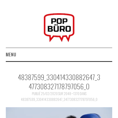
MENU
ACCUEIL
48387599_330414330882647_3
MUSIQUESACTUELLES.NET
477308327178797056_O
GABBA GABBA HEY !
PUBLIÉ
25/02/2020
SUR
2048 × 1370
DANS
48387599_330414330882647_3477308327178797056_O
LES LABELS