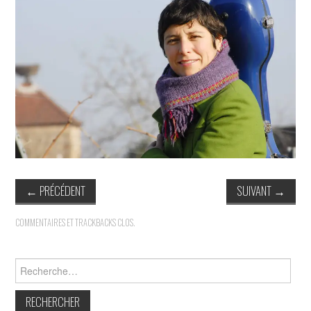
INDÉPENDANTS
DOKO
←
PRÉCÉDENT
SUIVANT
→
COMMENTAIRES ET TRACKBACKS CLOS.
Rechercher :