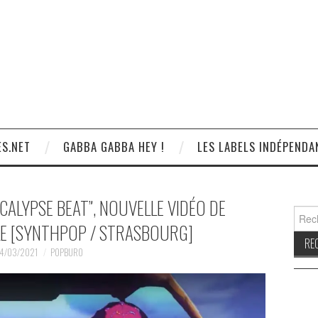
S.NET
GABBA GABBA HEY !
LES LABELS INDÉPENDA
ALYPSE BEAT”, NOUVELLE VIDÉO DE
Reche
LE [SYNTHPOP / STRASBOURG]
4/03/2021
POPBURO