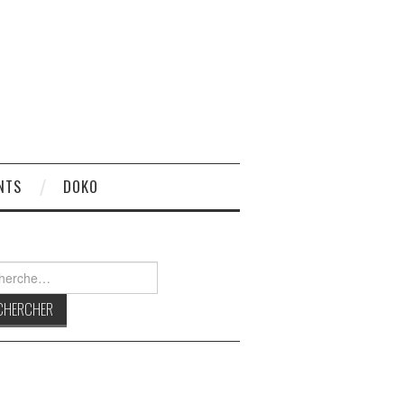
NTS
DOKO
rcher :