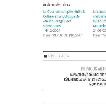
Articles similaires
La Cour des comptes étrille la
La renai
Culture et sa politique de
marché et
«saupoudrage» des
musique
subventions
Marseille
14/12/2021
21/03/2
Dans "REVUE DE PRESSE"
Dans "No
SORTIES DE VIDÉOS
Navigation
PREVIOUS ARTI
des
LA PLATEFORME SOUNDCLOUD 
RÉMUNÉRER LES ARTISTES MUSICAU
articles
FAÇON PLUS J