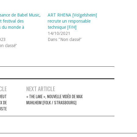
ssance de Babel Music,
ART RHENA [Volgelsheim]
 festival des
recrute un responsable
s du monde à
technique [F/H]
14/10/2021
023
Dans "Non classé"
n classé"
CLE
NEXT ARTICLE
VEUT
« THE LAKE », NOUVELLE VIDÉO DE MAX
X DE
MUHLHEIM [FOLK / STRASBOURG]
USTE