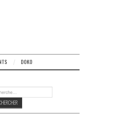
NTS
DOKO
rcher :