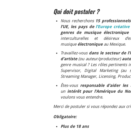
Qui doit postuler ?
Nous recherchons
15 professionnel
l’UE, les pays de
l’Europe créative
genres de musique électroniqu
interculturelles et désireux d’
musique
électronique
au Mexique.
Travaillez-vous
dans le secteur de l
d’artiste
(ou auteur/producteur)
aut
genre musical ? Les rôles pertinents i
Supervisor, Digital Marketing (au 
Streaming Manager, Licensing, Produ
Êtes-vous
responsable d’aider les 
un
intérêt pour l’Amérique du No
voulons vous entendre.
Merci de postuler si vous répondez aux cri
Obligatoire:
Plus de 18 ans