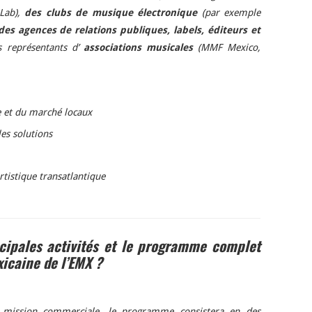
 Lab),
des clubs de musique électronique
(par exemple
des agences de relations publiques, labels, éditeurs et
s représentants d’
associations musicales
(MMF Mexico,
e et du marché locaux
les solutions
rtistique transatlantique
cipales activités et le programme complet
icaine de l’EMX ?
 mission commerciale, le programme consistera en des