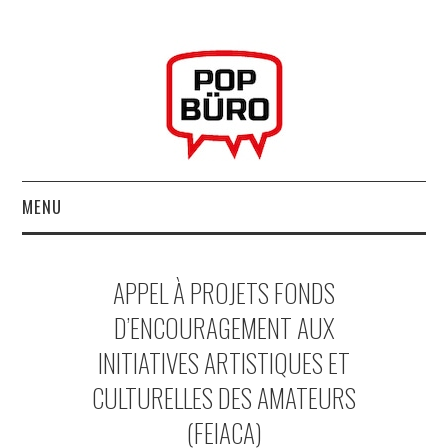
MENU
ACCUEIL
APPEL À PROJETS FONDS
MUSIQUESACTUELLES.NET
D’ENCOURAGEMENT AUX
INITIATIVES ARTISTIQUES ET
GABBA GABBA HEY !
CULTURELLES DES AMATEURS
LES LABELS
(FEIACA)