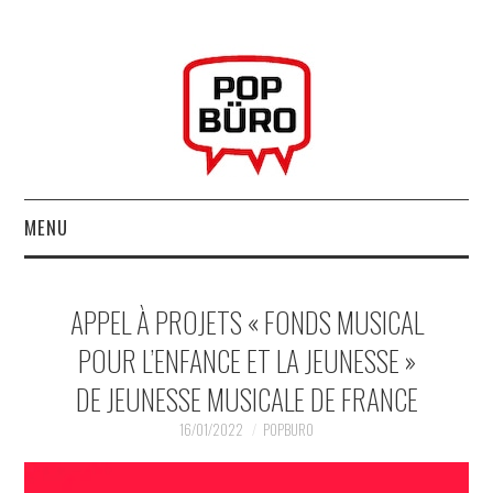
MENU
ACCUEIL
APPEL À PROJETS « FONDS MUSICAL
MUSIQUESACTUELLES.NET
POUR L’ENFANCE ET LA JEUNESSE »
DE JEUNESSE MUSICALE DE FRANCE
GABBA GABBA HEY !
16/01/2022
POPBURO
LES LABELS