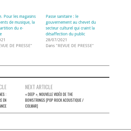
. Pour les magasins
Passe sanitaire : le
ments de musique, la
gouvernement au chevet du
partition du e-
secteur culturel qui craint la
e
désaffection du public
021
28/07/2021
EVUE DE PRESSE"
Dans "REVUE DE PRESSE"
CLE
NEXT ARTICLE
ES :
« DEEP », NOUVELLE VIDÉO DE THE
E EN
BOWSTRINGS [POP ROCK ACOUSTIQUE /
ANCE
COLMAR]