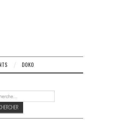
NTS
DOKO
rcher :