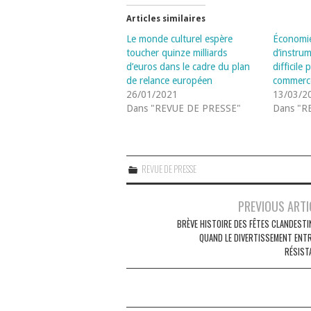
Articles similaires
Le monde culturel espère
Économie
toucher quinze milliards
d’instru
d’euros dans le cadre du plan
difficile 
de relance européen
commerc
26/01/2021
13/03/2
Dans "REVUE DE PRESSE"
Dans "R
REVUE DE PRESSE
Navigation
PREVIOUS ARTI
des
BRÈVE HISTOIRE DES FÊTES CLANDESTIN
QUAND LE DIVERTISSEMENT ENTR
articles
RÉSIST