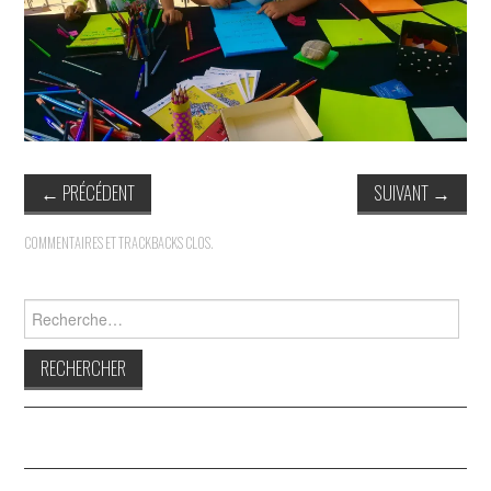
INDÉPENDANTS
DOKO
←
PRÉCÉDENT
SUIVANT
→
COMMENTAIRES ET TRACKBACKS CLOS.
Rechercher :