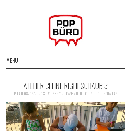
MENU
ACCUEIL
ATELIER CELINE RIGHI-SCHAUB 3
MUSIQUESACTUELLES.NET
PUBLIÉ
08/03/2020
SUR
1984 × 1120
DANS
ATELIER CELINE RIGHI-SCHAUB 3
GABBA GABBA HEY !
LES LABELS