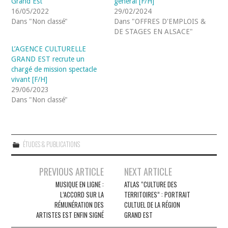
Grand Est
général [F/H]
16/05/2022
29/02/2024
Dans "Non classé"
Dans "OFFRES D'EMPLOIS &
DE STAGES EN ALSACE"
L’AGENCE CULTURELLE
GRAND EST recrute un
chargé de mission spectacle
vivant [F/H]
29/06/2023
Dans "Non classé"
ÉTUDES & PUBLICATIONS
Navigation
PREVIOUS ARTICLE
NEXT ARTICLE
des
MUSIQUE EN LIGNE :
ATLAS “CULTURE DES
L’ACCORD SUR LA
TERRITOIRES” : PORTRAIT
articles
RÉMUNÉRATION DES
CULTUEL DE LA RÉGION
ARTISTES EST ENFIN SIGNÉ
GRAND EST