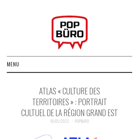
MENU
ACCUEIL
ATLAS « CULTURE DES
MUSIQUESACTUELLES.NET
TERRITOIRES » : PORTRAIT
CULTUEL DE LA RÉGION GRAND EST
GABBA GABBA HEY !
16/05/2022
POPBURO
LES LABELS