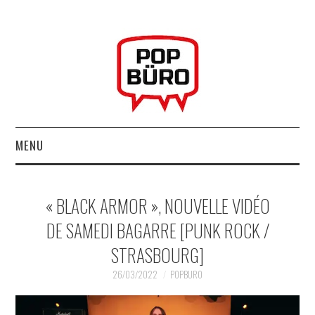
MENU
ACCUEIL
« BLACK ARMOR », NOUVELLE VIDÉO
MUSIQUESACTUELLES.NET
DE SAMEDI BAGARRE [PUNK ROCK /
STRASBOURG]
GABBA GABBA HEY !
26/03/2022
POPBURO
LES LABELS