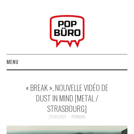
MENU
ACCUEIL
« BREAK », NOUVELLE VIDÉO DE
MUSIQUESACTUELLES.NET
DUST IN MIND [METAL /
STRASBOURG]
GABBA GABBA HEY !
22/01/2021
POPBURO
LES LABELS