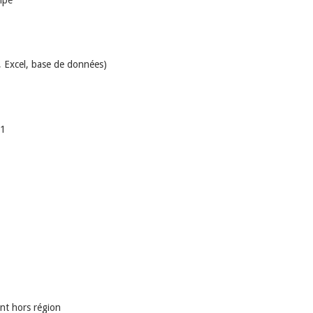
uipe
, Excel, base de données)
21
nt hors région