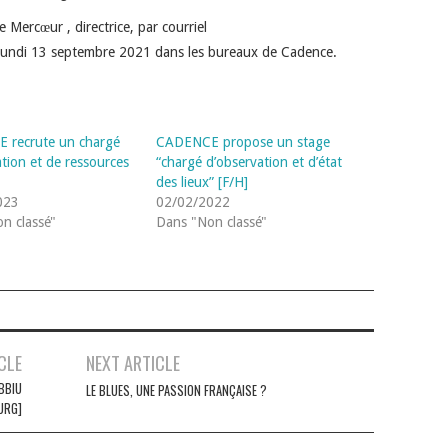
e Mercœur , directrice, par courriel
 : lundi 13 septembre 2021 dans les bureaux de Cadence.
 recrute un chargé
CADENCE propose un stage
ation et de ressources
“chargé d’observation et d’état
des lieux” [F/H]
023
02/02/2022
n classé"
Dans "Non classé"
CLE
NEXT ARTICLE
EBBIU
LE BLUES, UNE PASSION FRANÇAISE ?
URG]