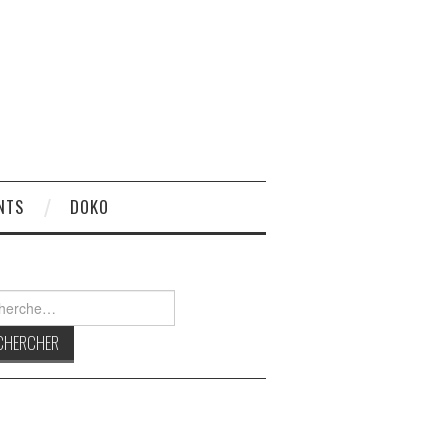
NTS
DOKO
rcher :