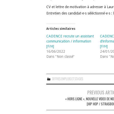
CV et lettre de motivation à adresser à Laur
Entretien des candidat·e·s séléctionné·e·s
Articles similaires
CADENCE recrute un assistant
CADENCE
communication / information
d’inform
[F/H]
[F/H]
16/06/2022
24/01/2
Dans "Non classé"
Dans "No
OFFRES EMPLOIS ET STAGES
Navigation
PREVIOUS ARTI
des
« HORS LIGNE », NOUVELLE VIDEO DE N
[HIP HOP / STRASBO
articles