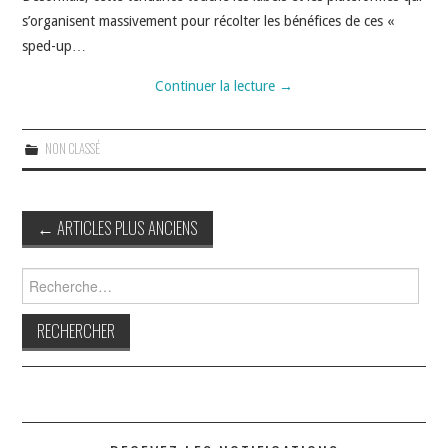
s’organisent massivement pour récolter les bénéfices de ces «
sped-up…
Continuer la lecture
→
NON CLASSÉ
Navigation
←
ARTICLES PLUS ANCIENS
des
articles
Rechercher :