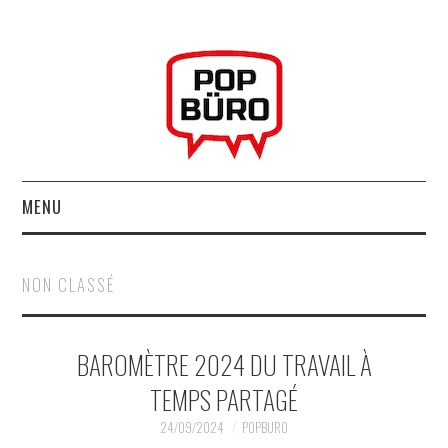
MENU
ACCUEIL
NON CLASSÉ
MUSIQUESACTUELLES.NET
BAROMÈTRE 2024 DU TRAVAIL À
GABBA GABBA HEY !
TEMPS PARTAGÉ
LES LABELS
24/09/2024
POPBURO