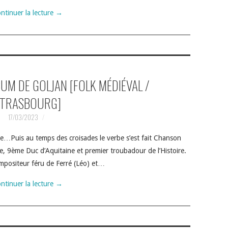
ntinuer la lecture
→
LBUM DE GOLJAN [FOLK MÉDIÉVAL /
TRASBOURG]
17/03/2023
e…Puis au temps des croisades le verbe s’est fait Chanson
e, 9ème Duc d’Aquitaine et premier troubadour de l’Histoire.
ompositeur féru de Ferré (Léo) et…
ntinuer la lecture
→