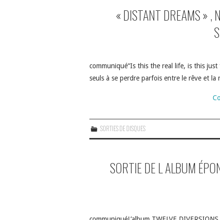
« DISTANT DREAMS » , 
S
communiqué“Is this the real life, is this ju
seuls à se perdre parfois entre le rêve et la
Co
SORTIES DE DISQUES
SORTIE DE L ALBUM ÉPO
communiquéL’album TWELVE DIVERSIONS est 