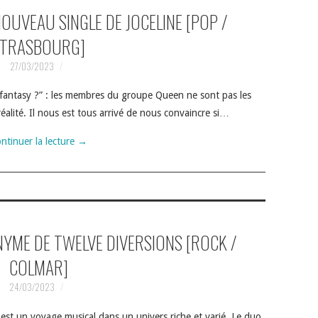
NOUVEAU SINGLE DE JOCELINE [POP /
TRASBOURG]
27/03/2023
st fantasy ?” : les membres du groupe Queen ne sont pas les
 réalité. Il nous est tous arrivé de nous convaincre si…
ntinuer la lecture
→
NYME DE TWELVE DIVERSIONS [ROCK /
COLMAR]
24/03/2023
un voyage musical dans un univers riche et varié. Le duo