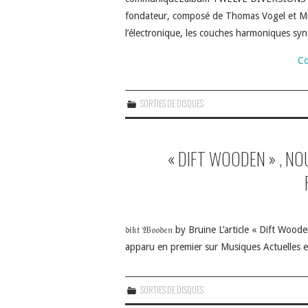
fondateur, composé de Thomas Vogel et Mik
l’électronique, les couches harmoniques syn
Co
SORTIES DE DISQUES
« DIFT WOODEN » , NO
𝔡𝔦𝔨𝔱 𝔚𝔬𝔬𝔡𝔢𝔫 by Bruine L’article « Dif
apparu en premier sur Musiques Actuelles e
SORTIES DE DISQUES