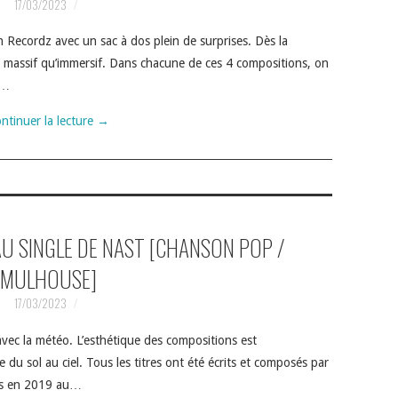
17/03/2023
Recordz avec un sac à dos plein de surprises. Dès la
i massif qu’immersif. Dans chacune de ces 4 compositions, on
:…
ntinuer la lecture
→
AU SINGLE DE NAST [CHANSON POP /
MULHOUSE]
17/03/2023
ec la météo. L’esthétique des compositions est
du sol au ciel. Tous les titres ont été écrits et composés par
tés en 2019 au…