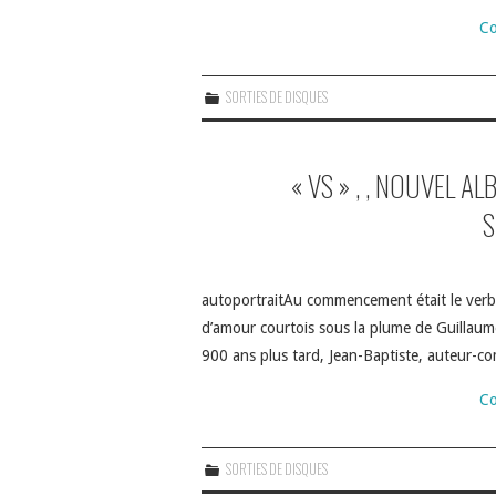
Co
SORTIES DE DISQUES
« VS » , , NOUVEL A
S
autoportraitAu commencement était le verb
d’amour courtois sous la plume de Guillaum
900 ans plus tard, Jean-Baptiste, auteur-c
Co
SORTIES DE DISQUES