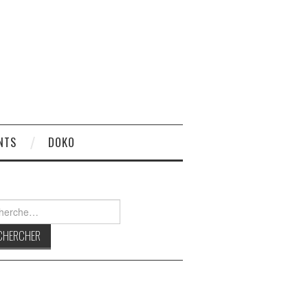
NTS
DOKO
rcher :