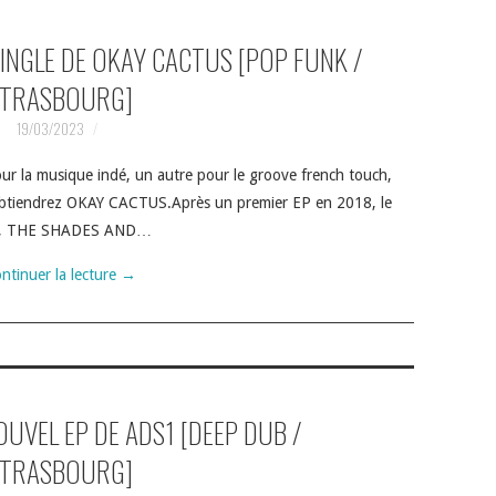
SINGLE DE OKAY CACTUS [POP FUNK /
TRASBOURG]
19/03/2023
r la musique indé, un autre pour le groove french touch,
s obtiendrez OKAY CACTUS.Après un premier EP en 2018, le
lbum, THE SHADES AND…
ntinuer la lecture
→
OUVEL EP DE ADS1 [DEEP DUB /
TRASBOURG]