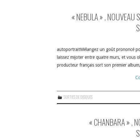
« NEBULA » , NOUVEAU 
S
autoportraitMélangez un goût prononcé pou
laissez mijoter entre quatre murs, et vou
producteur français sort son premier a
Co
SORTIES DE DISQUES
« CHANBARA » , N
S