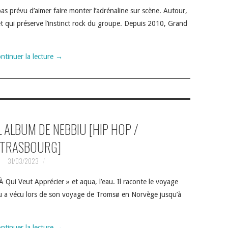
pas prévu d’aimer faire monter l’adrénaline sur scène. Autour,
t qui préserve l’instinct rock du groupe. Depuis 2010, Grand
ntinuer la lecture
→
L ALBUM DE NEBBIU [HIP HOP /
TRASBOURG]
31/03/2023
 Qui Veut Apprécier » et aqua, l’eau. Il raconte le voyage
iu a vécu lors de son voyage de Tromsø en Norvège jusqu’à
ntinuer la lecture
→