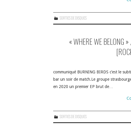
SORTIES DE DISQUES
« WHERE WE BELONG » 
[ROC
communiqué BURNING BIRDS c’est le subtil
bar un soir de match.Le groupe strasbourge
en 2020 un premier EP brut de…
Co
SORTIES DE DISQUES