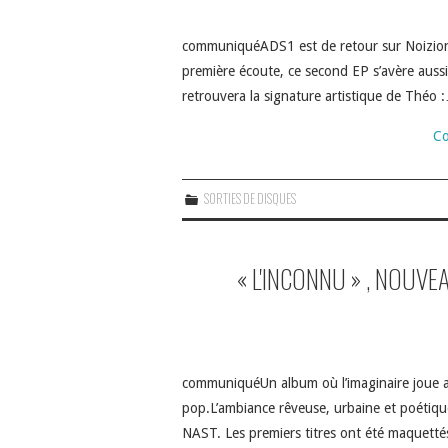
communiquéADS1 est de retour sur Noizion 
première écoute, ce second EP s’avère auss
retrouvera la signature artistique de Théo 
Co
SORTIES DE DISQUES
« L'INCONNU » , NOUVE
communiquéUn album où l’imaginaire joue av
pop.L’ambiance rêveuse, urbaine et poétique 
NAST. Les premiers titres ont été maquet