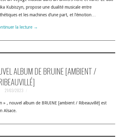
a Kubiszyn, propose une dualité musicale entre
thétiques et les machines d’une part, et l’émotion…
ntinuer la lecture
→
UVEL ALBUM DE BRUINE [AMBIENT /
RIBEAUVILLÉ]
21/03/2023
t Wooden » , nouvel album de BRUINE [ambient / Ribeauvillé] est
n Alsace.