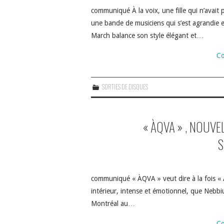
communiqué À la voix, une fille qui n’avait 
une bande de musiciens qui s’est agrandie e
March balance son style élégant et…
Co
SORTIES DE DISQUES
« ÀQVA » , NOUVE
S
communiqué « ÀQVA » veut dire à la fois « À
intérieur, intense et émotionnel, que Nebb
Montréal au…
Co