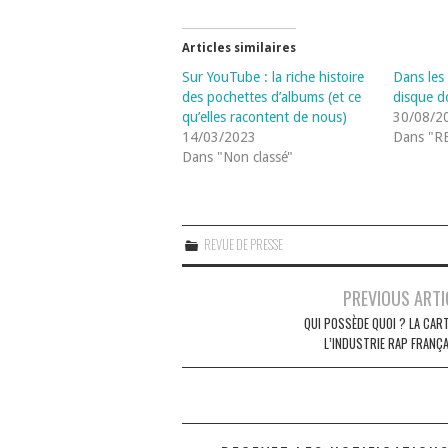
Articles similaires
Sur YouTube : la riche histoire
Dans les
des pochettes d’albums (et ce
disque d
qu’elles racontent de nous)
30/08/2
14/03/2023
Dans "R
Dans "Non classé"
REVUE DE PRESSE
Navigation
PREVIOUS ARTI
des
QUI POSSÈDE QUOI ? LA CART
L’INDUSTRIE RAP FRANÇA
articles