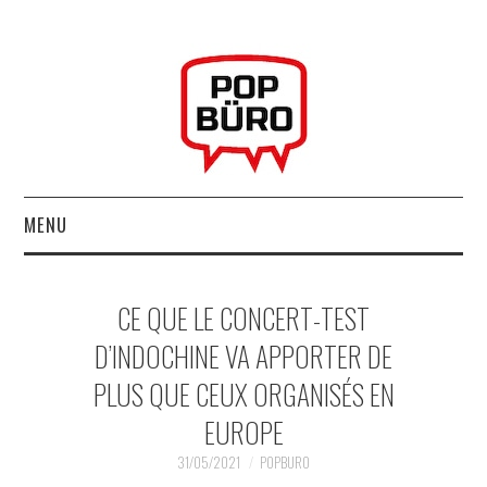
MENU
ACCUEIL
CE QUE LE CONCERT-TEST
MUSIQUESACTUELLES.NET
D’INDOCHINE VA APPORTER DE
PLUS QUE CEUX ORGANISÉS EN
GABBA GABBA HEY !
EUROPE
LES LABELS
31/05/2021
POPBURO