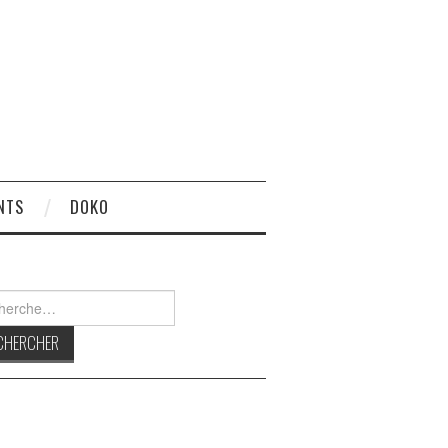
NTS
DOKO
rcher :