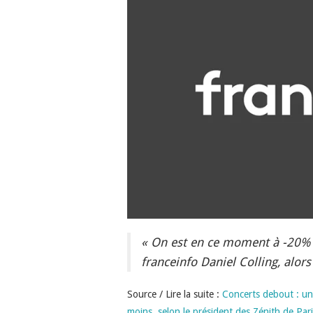
« On est en ce moment à -20% o
franceinfo Daniel Colling, alor
Source / Lire la suite :
Concerts debout : un
moins, selon le président des Zénith de Par