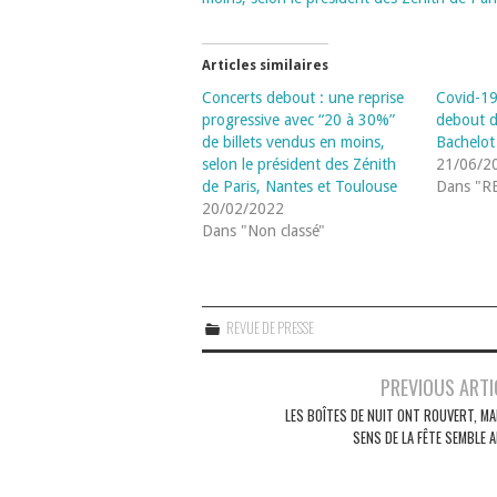
Articles similaires
Concerts debout : une reprise
Covid-19
progressive avec “20 à 30%”
debout d
de billets vendus en moins,
Bachelot
selon le président des Zénith
21/06/2
de Paris, Nantes et Toulouse
Dans "R
20/02/2022
Dans "Non classé"
REVUE DE PRESSE
Navigation
PREVIOUS ARTI
des
LES BOÎTES DE NUIT ONT ROUVERT, MA
SENS DE LA FÊTE SEMBLE 
articles