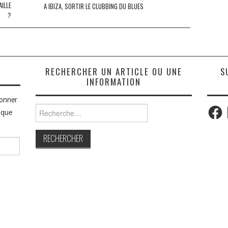
AILLE
A IBIZA, SORTIR LE CLUBBING DU BLUES
?
S
RECHERCHER UN ARTICLE OU UNE
S
INFORMATION
bonner
Faceb
Rechercher :
aque