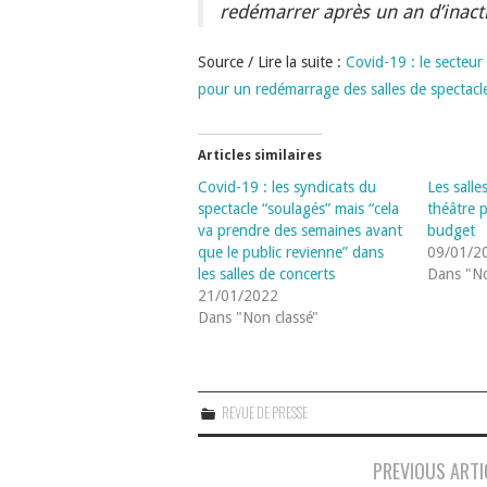
redémarrer après un an d’inacti
Source / Lire la suite :
Covid-19 : le secteur 
pour un redémarrage des salles de spectacl
Articles similaires
Covid-19 : les syndicats du
Les salle
spectacle “soulagés” mais “cela
théâtre p
va prendre des semaines avant
budget
que le public revienne” dans
09/01/2
les salles de concerts
Dans "No
21/01/2022
Dans "Non classé"
REVUE DE PRESSE
Navigation
PREVIOUS ARTI