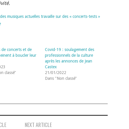
vité.
des musiques actuelles travaille sur des « concerts-tests »
e
s de concerts et de
Covid-19 : soulagement des
einent à boucler leur
professionnels de la culture
après les annonces de Jean
023
Castex
n classé"
21/01/2022
Dans "Non classé"
CLE
NEXT ARTICLE