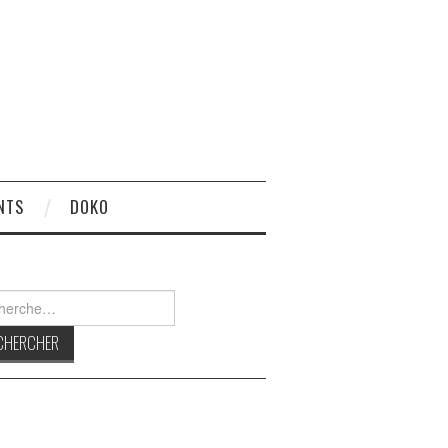
NTS
DOKO
rcher :