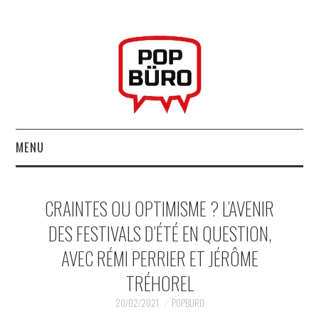
MENU
ACCUEIL
CRAINTES OU OPTIMISME ? L’AVENIR
MUSIQUESACTUELLES.NET
DES FESTIVALS D’ÉTÉ EN QUESTION,
AVEC RÉMI PERRIER ET JÉRÔME
GABBA GABBA HEY !
TRÉHOREL
LES LABELS
20/02/2021
POPBURO