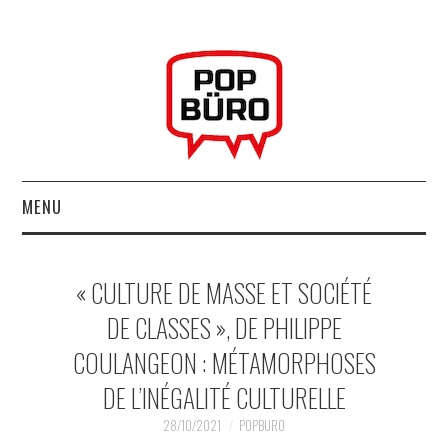
MENU
ACCUEIL
« CULTURE DE MASSE ET SOCIÉTÉ
MUSIQUESACTUELLES.NET
DE CLASSES », DE PHILIPPE
COULANGEON : MÉTAMORPHOSES
GABBA GABBA HEY !
DE L’INÉGALITÉ CULTURELLE
LES LABELS
28/10/2021
POPBURO