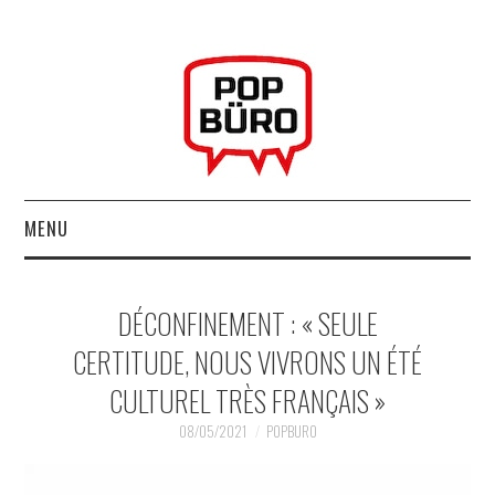
MENU
ACCUEIL
DÉCONFINEMENT : « SEULE
MUSIQUESACTUELLES.NET
CERTITUDE, NOUS VIVRONS UN ÉTÉ
CULTUREL TRÈS FRANÇAIS »
GABBA GABBA HEY !
08/05/2021
POPBURO
LES LABELS