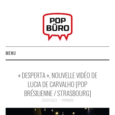
MENU
ACCUEIL
« DESPERTA », NOUVELLE VIDÉO DE
MUSIQUESACTUELLES.NET
LUCIA DE CARVALHO [POP
BRÉSILIENNE / STRASBOURG]
GABBA GABBA HEY !
29/01/2022
POPBURO
LES LABELS