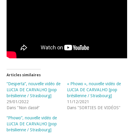
Articles similaires
“Desperta”, nouvelle vidéo de
« Phowo », nouvelle vidéo de
LUCIA DE CARVALHO [pop
LUCIA DE CARVALHO [pop
brésilienne / Strasbourg]
brésilienne / Strasbourg]
29/01/2022
11/12/2021
Dans "Non classé"
Dans "SORTIES DE VIDÉOS"
“Phowo”, nouvelle vidéo de
LUCIA DE CARVALHO [pop
brésilienne / Strasbourg]