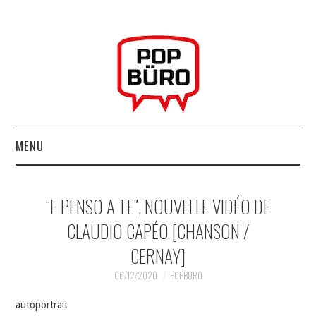
MENU
ACCUEIL
“E PENSO A TE”, NOUVELLE VIDÉO DE
MUSIQUESACTUELLES.NET
CLAUDIO CAPÉO [CHANSON /
CERNAY]
GABBA GABBA HEY !
06/12/2020
POPBURO
LES LABELS
autoportrait