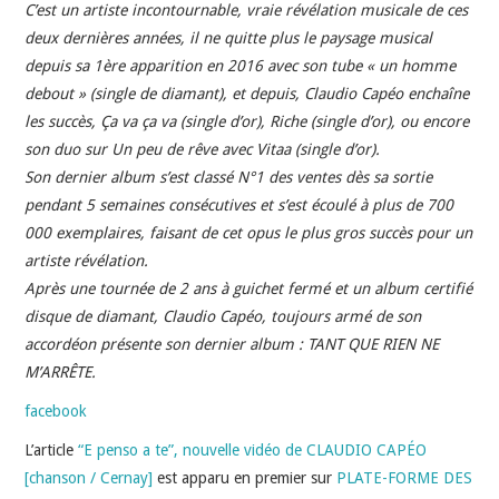
INDÉPENDANTS
C’est un artiste incontournable, vraie révélation musicale de ces
deux dernières années, il ne quitte plus le paysage musical
DOKO
depuis sa 1ère apparition en 2016 avec son tube « un homme
debout » (single de diamant), et depuis, Claudio Capéo enchaîne
les succès, Ça va ça va (single d’or), Riche (single d’or), ou encore
son duo sur Un peu de rêve avec Vitaa (single d’or).
Son dernier album s’est classé N°1 des ventes dès sa sortie
pendant 5 semaines consécutives et s’est écoulé à plus de 700
000 exemplaires, faisant de cet opus le plus gros succès pour un
artiste révélation.
Après une tournée de 2 ans à guichet fermé et un album certifié
disque de diamant, Claudio Capéo, toujours armé de son
accordéon présente son dernier album : TANT QUE RIEN NE
M’ARRÊTE.
facebook
L’article
“E penso a te”, nouvelle vidéo de CLAUDIO CAPÉO
[chanson / Cernay]
est apparu en premier sur
PLATE-FORME DES