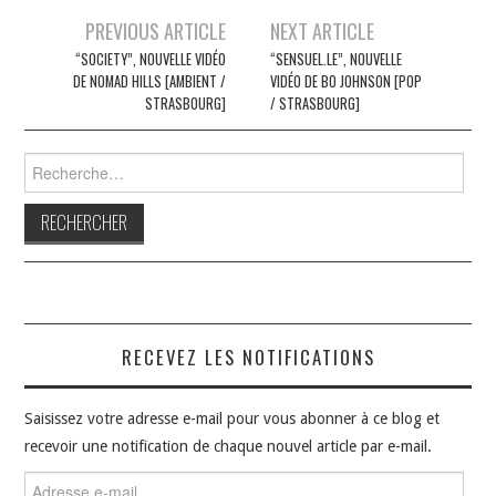
Navigation
PREVIOUS ARTICLE
NEXT ARTICLE
des
“SOCIETY”, NOUVELLE VIDÉO
“SENSUEL.LE”, NOUVELLE
DE NOMAD HILLS [AMBIENT /
VIDÉO DE BO JOHNSON [POP
articles
STRASBOURG]
/ STRASBOURG]
Rechercher :
RECEVEZ LES NOTIFICATIONS
Saisissez votre adresse e-mail pour vous abonner à ce blog et
recevoir une notification de chaque nouvel article par e-mail.
Adresse