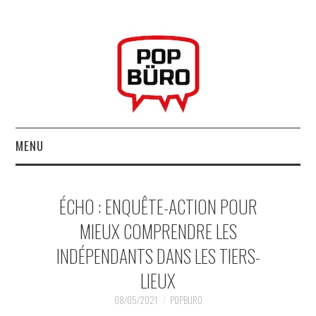
MENU
ACCUEIL
ÉCHO : ENQUÊTE-ACTION POUR
MUSIQUESACTUELLES.NET
MIEUX COMPRENDRE LES
INDÉPENDANTS DANS LES TIERS-
GABBA GABBA HEY !
LIEUX
LES LABELS
08/05/2021
POPBURO