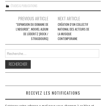
ÉTUDES & PUBLICATIONS
Navigation
PREVIOUS ARTICLE
NEXT ARTICLE
des
“EXPANSION DU DOMAINE DE
CRÉATION D’UN COLLECTIF
L’ABSURDE”, NOUVEL ALBUM
NATIONAL DES ACTEURS DE
articles
DE LÜDERITZ [ROCK /
LA MUSIQUE
STRASBOURG]
CONTEMPORAINE
Rechercher :
RECEVEZ LES NOTIFICATIONS
Saisissez votre adresse e-mail pour vous abonner à ce blog et