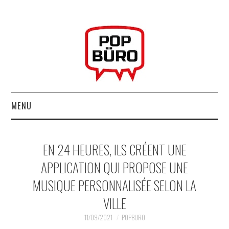
MENU
ACCUEIL
EN 24 HEURES, ILS CRÉENT UNE
MUSIQUESACTUELLES.NET
APPLICATION QUI PROPOSE UNE
MUSIQUE PERSONNALISÉE SELON LA
GABBA GABBA HEY !
VILLE
LES LABELS
11/09/2021
POPBURO