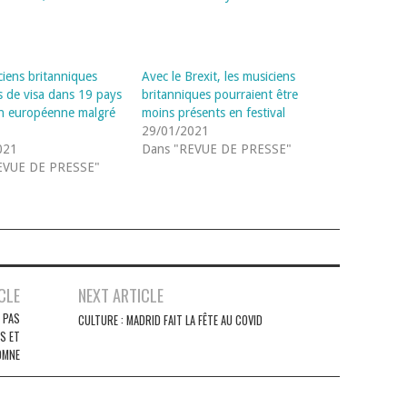
ciens britanniques
Avec le Brexit, les musiciens
 de visa dans 19 pays
britanniques pourraient être
on européenne malgré
moins présents en festival
29/01/2021
021
Dans "REVUE DE PRESSE"
EVUE DE PRESSE"
CLE
NEXT ARTICLE
E PAS
CULTURE : MADRID FAIT LA FÊTE AU COVID
S ET
OMNE