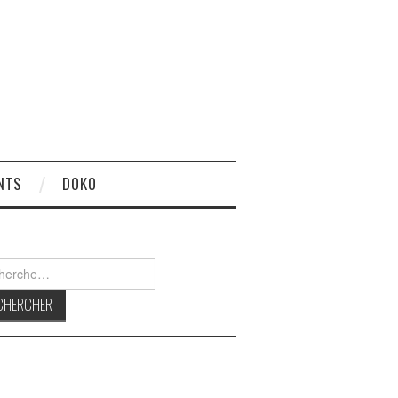
NTS
DOKO
rcher :