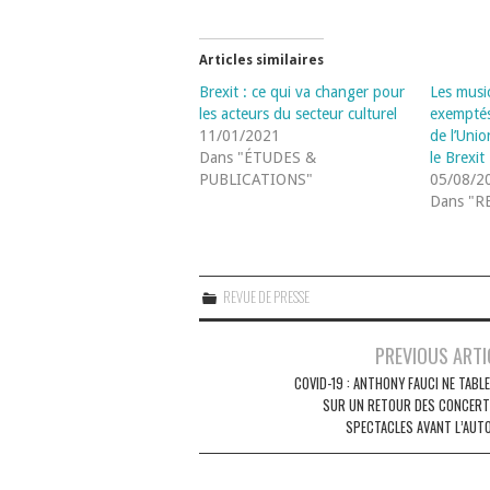
Articles similaires
Brexit : ce qui va changer pour
Les musi
les acteurs du secteur culturel
exemptés
11/01/2021
de l’Uni
Dans "ÉTUDES &
le Brexit
PUBLICATIONS"
05/08/2
Dans "R
REVUE DE PRESSE
Navigation
PREVIOUS ARTI
des
COVID-19 : ANTHONY FAUCI NE TABL
SUR UN RETOUR DES CONCERT
articles
SPECTACLES AVANT L’AUT