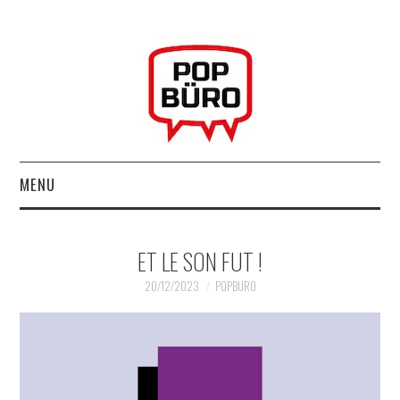
MENU
ACCUEIL
ET LE SON FUT !
MUSIQUESACTUELLES.NET
20/12/2023
POPBURO
GABBA GABBA HEY !
LES LABELS