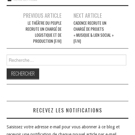
Navigation
PREVIOUS ARTICLE
NEXT ARTICLE
des
LE THÉÂTRE DU PEUPLE
CADENCE RECRUTE UN
RECRUTE UN CHARGÉ DE
CHARGÉ DE PROJETS
articles
LOGISTIQUE ET DE
« MUSIQUE & LIEN SOCIAL »
PRODUCTION [F/H]
[F/H]
Rechercher :
RECEVEZ LES NOTIFICATIONS
Saisissez votre adresse e-mail pour vous abonner à ce blog et
recevoir une notification de chaque nouvel article par e-mail.