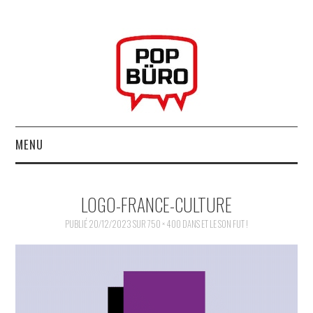
MENU
ACCUEIL
LOGO-FRANCE-CULTURE
MUSIQUESACTUELLES.NET
PUBLIÉ
20/12/2023
SUR
750 × 400
DANS
ET LE SON FUT !
GABBA GABBA HEY !
LES LABELS