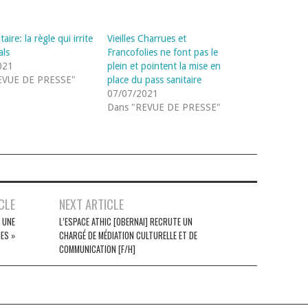
aire: la règle qui irrite
Vieilles Charrues et
als
Francofolies ne font pas le
021
plein et pointent la mise en
EVUE DE PRESSE"
place du pass sanitaire
07/07/2021
Dans "REVUE DE PRESSE"
CLE
NEXT ARTICLE
S UNE
L’ESPACE ATHIC [OBERNAI] RECRUTE UN
ES »
CHARGÉ DE MÉDIATION CULTURELLE ET DE
COMMUNICATION [F/H]