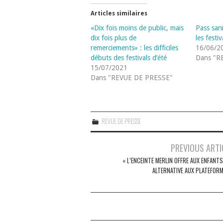
Articles similaires
«Dix fois moins de public, mais
Pass sanit
dix fois plus de
les festiv
remerciements» : les difficiles
16/06/2
débuts des festivals d’été
Dans "R
15/07/2021
Dans "REVUE DE PRESSE"
REVUE DE PRESSE
Navigation
PREVIOUS ARTI
des
« L’ENCEINTE MERLIN OFFRE AUX ENFANT
ALTERNATIVE AUX PLATEFORM
articles