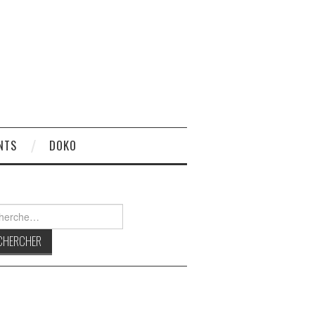
NTS
DOKO
rcher :