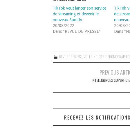
TikTok veut lancer son service
TikTok v
de streaming et devenir le
de stream
nouveau Spotify
nouveau 
20/08/2022
20/08/2
Dans "REVUE DE PRESSE"
Dans "No
REVUE DE PRESSE
,
VEILLE INDUSTRIE PHONOGRAPHI
Navigation
PREVIOUS ARTI
des
INTELLIGENCES SUPERFICIE
articles
RECEVEZ LES NOTIFICATION