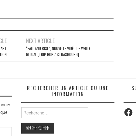
CLE
NEXT ARTICLE
CART
“FALL AND RISE”, NOUVELLE VIDÉO DE WHITE
TION
RITUAL [TRIP HOP / STRASBOURG]
S
RECHERCHER UN ARTICLE OU UNE
S
INFORMATION
bonner
Faceb
Rechercher :
aque