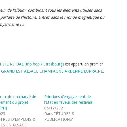
teur de l’album, combinant tous les éléments utilisés dans
 parfaite de l’histoire. Entrez dans le monde magnétique du
ysticisme ! »
 WHITE RITUAL [trip hop / Strasbourg]
est apparu en premier
S GRAND EST ALSACE CHAMPAGNE ARDENNE LORRAINE
.
recrute un chargé de
Principes d’engagement de
ement du projet
l’Etat en faveur des festivals
[F/H]
05/12/2021
023
Dans "ÉTUDES &
FFRES D'EMPLOIS &
PUBLICATIONS"
ES EN ALSACE"