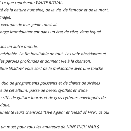
st ce que représente WHITE RITUAL.
é de la nature humaine, de la vie, de l’amour et de la mort.
magie.
t exemple de leur génie musical.
 plonge immédiatement dans un état de rêve, dans lequel
dans un autre monde.
inévitable. La fin inévitable de tout. Les voix obsédantes et
es paroles profondes et donnent vie à la chanson.
‘Blue Shadow’ vous sort de la mélancolie avec une touche
 duo de grognements puissants et de chants de sirènes
tre de cet album, passe de beaux synthés et d’une
e riffs de guitare lourds et de gros rythmes enveloppés de
xique.
imente leurs chansons “Live Again” et “Head of Fire”, ce qui
ue, un must pour tous les amateurs de NINE INCH NAILS,