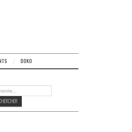
NTS
DOKO
rcher :