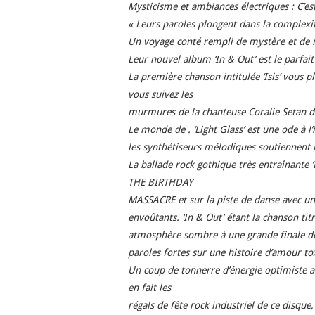
Mysticisme et ambiances électriques : C’e
« Leurs paroles plongent dans la complexit
Un voyage
conté rempli de mystère et de 
Leur nouvel album ‘In & Out’ est le parfai
La première chanson intitulée ‘Isis’ vous
vous suivez les
murmures de la chanteuse Coralie Setan 
Le monde de . ‘Light Glass’ est une ode à l’
les
synthétiseurs mélodiques soutiennent l
La ballade rock gothique très entraînante 
THE BIRTHDAY
MASSACRE et sur la piste de danse avec un
envoûtants.
‘In & Out’ étant la chanson ti
atmosphère sombre à une grande
finale d
paroles fortes sur une histoire d’amour to
Un coup de tonnerre d’énergie optimiste al
en fait les
régals de fête rock industriel de ce disq