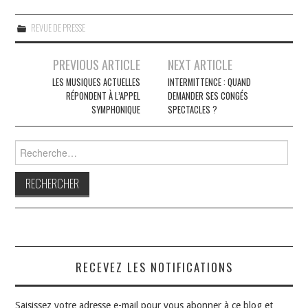
REVUE DE PRESSE
Navigation
PREVIOUS ARTICLE
NEXT ARTICLE
des
LES MUSIQUES ACTUELLES
INTERMITTENCE : QUAND
RÉPONDENT À L’APPEL
DEMANDER SES CONGÉS
articles
SYMPHONIQUE
SPECTACLES ?
Rechercher :
RECEVEZ LES NOTIFICATIONS
Saisissez votre adresse e-mail pour vous abonner à ce blog et