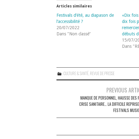
Articles similaires
Festivals d’été, au diapason de
«Dix fois
l’accessibilité ?
dix fois 
20/07/2022
remerciem
Dans "Non classé"
débuts de
15/07/2
Dans "R
CULTURE & SANTÉ
,
REVUE DE PRESSE
Navigation
PREVIOUS ARTI
des
MANQUE DE PERSONNEL, HAUSSE DES P
CRISE SANITAIRE… LA DIFFICILE REPRIS
articles
FESTIVALS MUSI