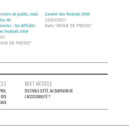
 moins de public, mais
L’avenir des festivals d’été
plus de
22/02/2021
ents» : les difficiles
Dans "REVUE DE PRESSE"
s festivals d’été
021
EVUE DE PRESSE"
CLE
NEXT ARTICLE
RIX,
FESTIVALS D’ÉTÉ, AU DIAPASON DE
E DES
L’ACCESSIBILITÉ ?
CAUX