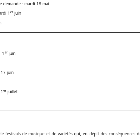
de demande : mardi 18 mai
er
ardi 1
juin
n
er
: 1
juin
17 juin
er
 1
juillet
de festivals de musique et de variétés qui, en dépit des conséquences d