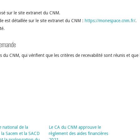
osé sur le site extranet du CNM.
 est détaillée sur le site extranet du CNM :
https://monespace.cnm.fr/
.
té.
 demande
s du CNM, qui vérifient que les critères de recevabilité sont réunis et que
 national de la
Le CA du CNM approuve le
 la Sacem et la SACD
règlement des aides financières
t la prolongation du
2021