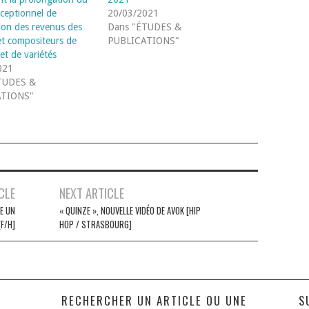
ceptionnel de
20/03/2021
tion des revenus des
Dans "ÉTUDES &
et compositeurs de
PUBLICATIONS"
et de variétés
021
TUDES &
ATIONS"
CLE
NEXT ARTICLE
E UN
« QUINZE », NOUVELLE VIDÉO DE AVOK [HIP
F/H]
HOP / STRASBOURG]
S
RECHERCHER UN ARTICLE OU UNE
S