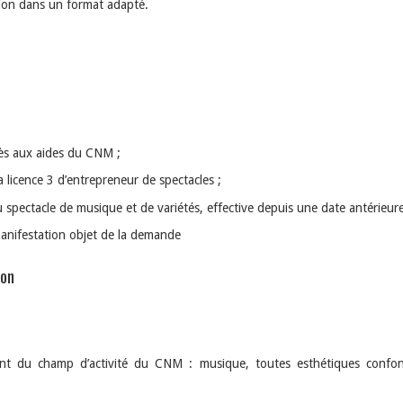
tion dans un format adapté.
cès aux aides du CNM ;
la licence 3 d’entrepreneur de spectacles ;
du spectacle de musique et de variétés, effective depuis une date antérieur
 manifestation objet de la demande
ion
t du champ d’activité du CNM : musique, toutes esthétiques confon