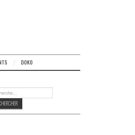
NTS
DOKO
rcher :