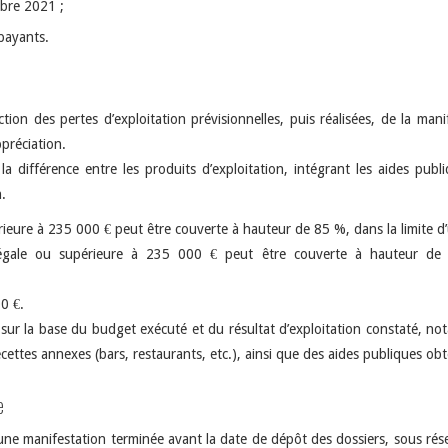
mbre 2021 ;
payants.
ion des pertes d’exploitation prévisionnelles, puis réalisées, de la man
ppréciation.
a différence entre les produits d’exploitation, intégrant les aides publ
n.
érieure à 235 000 € peut être couverte à hauteur de 85 %, dans la limite
n égale ou supérieure à 235 000 € peut être couverte à hauteur de
0 €.
e sur la base du budget exécuté et du résultat d’exploitation constaté, n
 recettes annexes (bars, restaurants, etc.), ainsi que des aides publiques obt
e
ne manifestation terminée avant la date de dépôt des dossiers, sous réser