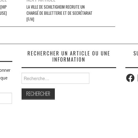
 [HIP
LA VILLE DE SCHILTIGHEIM RECRUTE UN
USE]
CHARGÉ DE BILLETTERIE ET DE SECRÉTARIAT
[F/H]
S
RECHERCHER UN ARTICLE OU UNE
S
INFORMATION
bonner
Faceb
Rechercher :
aque