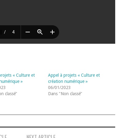
rojets « Culture et
Appel à projets « Culture et
 numérique »
création numérique »
023
06/01/2023
n classé"
Dans "Non classé"
CLE
NEXT ARTICLE