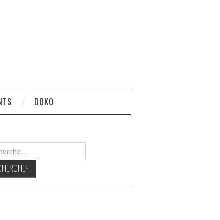
NTS
DOKO
rcher :