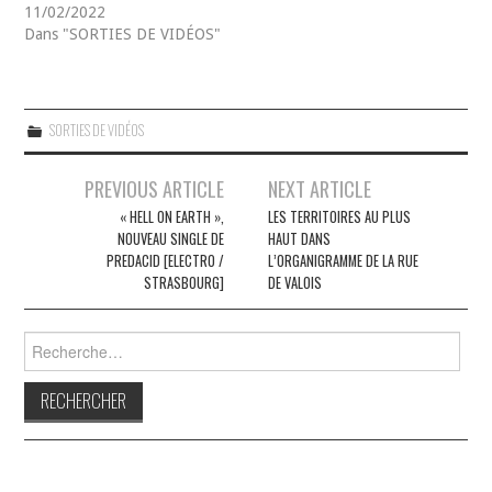
11/02/2022
Dans "SORTIES DE VIDÉOS"
SORTIES DE VIDÉOS
Navigation
PREVIOUS ARTICLE
NEXT ARTICLE
des
« HELL ON EARTH »,
LES TERRITOIRES AU PLUS
NOUVEAU SINGLE DE
HAUT DANS
articles
PREDACID [ELECTRO /
L’ORGANIGRAMME DE LA RUE
STRASBOURG]
DE VALOIS
Rechercher :