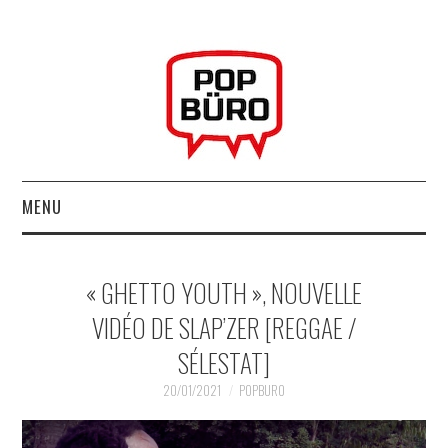
MENU
ACCUEIL
« GHETTO YOUTH », NOUVELLE
MUSIQUESACTUELLES.NET
VIDÉO DE SLAP’ZER [REGGAE /
SÉLESTAT]
GABBA GABBA HEY !
20/01/2021
POPBURO
LES LABELS