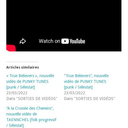
Articles similaires
« True Believers », nouvelle
“True Believers”, nouvelle
vidéo de PUNKY TUNES
vidéo de PUNKY TUNES
[punk / Sélestat]
[punk / Sélestat]
23/03/2022
23/03/2022
Dans "SORTIES DE VIDÉOS"
Dans "SORTIES DE VIDÉOS"
“A la Croisée des Chemins”,
nouvelle vidéo de
TAENNCHEL [folk progressif
/ Sélestat]