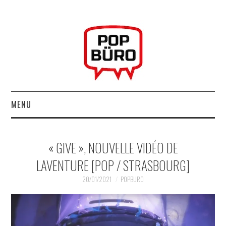
MENU
ACCUEIL
« GIVE », NOUVELLE VIDÉO DE
MUSIQUESACTUELLES.NET
LAVENTURE [POP / STRASBOURG]
GABBA GABBA HEY !
20/01/2021
POPBURO
LES LABELS