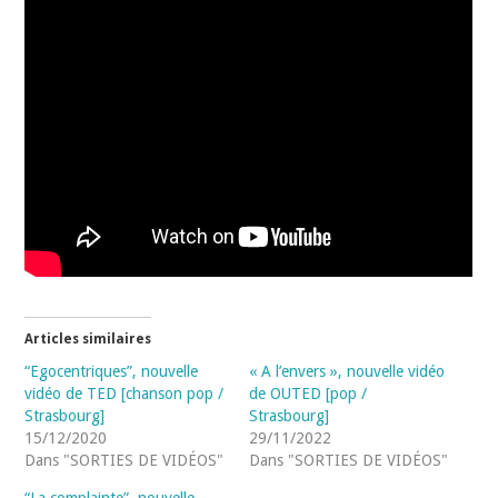
Articles similaires
“Egocentriques”, nouvelle
« A l’envers », nouvelle vidéo
vidéo de TED [chanson pop /
de OUTED [pop /
Strasbourg]
Strasbourg]
15/12/2020
29/11/2022
Dans "SORTIES DE VIDÉOS"
Dans "SORTIES DE VIDÉOS"
“La complainte”, nouvelle