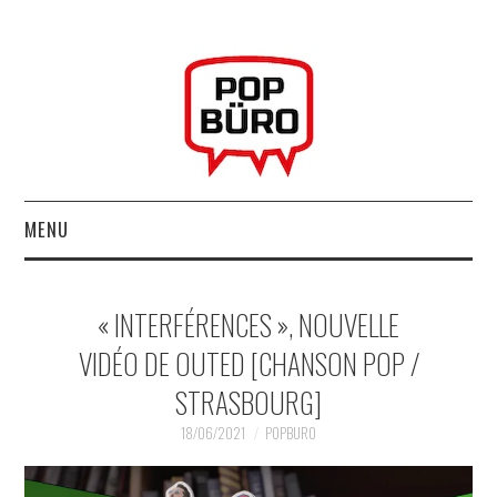
MENU
ACCUEIL
« INTERFÉRENCES », NOUVELLE
MUSIQUESACTUELLES.NET
VIDÉO DE OUTED [CHANSON POP /
STRASBOURG]
GABBA GABBA HEY !
18/06/2021
POPBURO
LES LABELS