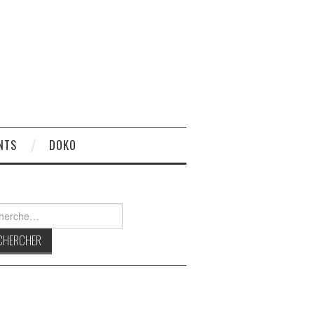
NTS
DOKO
rcher :