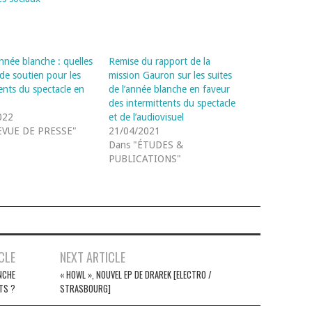
année blanche : quelles
Remise du rapport de la
de soutien pour les
mission Gauron sur les suites
ents du spectacle en
de l’année blanche en faveur
des intermittents du spectacle
022
et de l’audiovisuel
EVUE DE PRESSE"
21/04/2021
Dans "ÉTUDES &
PUBLICATIONS"
CLE
NEXT ARTICLE
NCHE
« HOWL », NOUVEL EP DE DRAREK [ELECTRO /
TS ?
STRASBOURG]