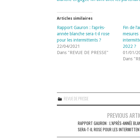
Articles similaires
Rapport Gauron : l’après-
Fin de l’
année blanche sera-t-il rose
mesures 
pour les intermittents ?
intermitt
22/04/2021
2022 ?
Dans "REVUE DE PRESSE"
01/01/2
Dans "R
REVUE DE PRESSE
Navigation
PREVIOUS ARTI
des
RAPPORT GAURON : L’APRÈS-ANNÉE BLA
SERA-T-IL ROSE POUR LES INTERMITTEN
articles