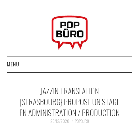
MENU
ACCUEIL
JAZZIN TRANSLATION
MUSIQUESACTUELLES.NET
[STRASBOURG} PROPOSE UN STAGE
EN ADMINISTRATION / PRODUCTION
GABBA GABBA HEY !
29/12/2020
POPBURO
LES LABELS