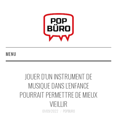
MENU
ACCUEIL
JOUER D’UN INSTRUMENT DE
MUSIQUESACTUELLES.NET
MUSIQUE DANS L’ENFANCE
POURRAIT PERMETTRE DE MIEUX
GABBA GABBA HEY !
VIEILLIR
LES LABELS
01/09/2022
POPBURO